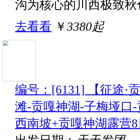
沟为核心的川西极致秋色
去看看
￥
3380起
编号：[6131] 【征途
滩-贡嘎神湖-子梅垭口
西南坡+贡嘎神湖露营