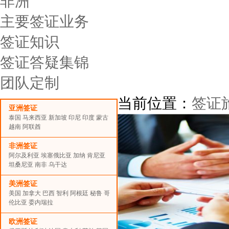
非洲
主要签证业务
签证知识
签证答疑集锦
团队定制
当前位置：
签证
亚洲签证
泰国
马来西亚
新加坡
印尼
印度
蒙古
越南
阿联酋
非洲签证
阿尔及利亚
埃塞俄比亚
加纳
肯尼亚
坦桑尼亚
南非
乌干达
美洲签证
美国
加拿大
巴西
智利
阿根廷
秘鲁
哥
伦比亚
委内瑞拉
欧洲签证