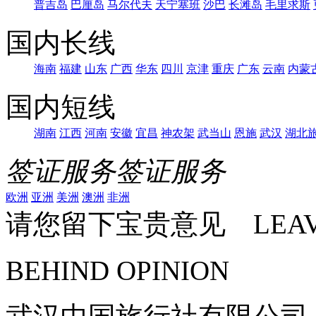
普吉岛
巴厘岛
马尔代夫
天宁塞班
沙巴
长滩岛
毛里求斯
国内长线
海南
福建
山东
广西
华东
四川
京津
重庆
广东
云南
内蒙
国内短线
湖南
江西
河南
安徽
宜昌
神农架
武当山
恩施
武汉
湖北
签证服务
签证服务
欧洲
亚洲
美洲
澳洲
非洲
请您留下宝贵意见 LEAV
BEHIND OPINION