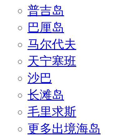
普吉岛
巴厘岛
马尔代夫
天宁塞班
沙巴
长滩岛
毛里求斯
更多出境海岛