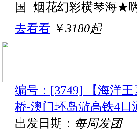
国+烟花幻彩横琴海★嗨翻
去看看
￥
3180起
编号：[3749] 【海
桥-澳门环岛游高铁4日
出发日期：
每周发团