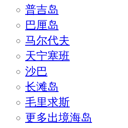
普吉岛
巴厘岛
马尔代夫
天宁塞班
沙巴
长滩岛
毛里求斯
更多出境海岛