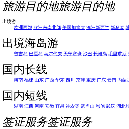
旅游目的地
旅游目的地
出境游
欧洲西部
欧洲东南北部
美国加拿大
澳洲新西兰
新马泰
出境海岛游
普吉岛
巴厘岛
马尔代夫
天宁塞班
沙巴
长滩岛
毛里求斯
国内长线
海南
福建
山东
广西
华东
四川
京津
重庆
广东
云南
内蒙
国内短线
湖南
江西
河南
安徽
宜昌
神农架
武当山
恩施
武汉
湖北
签证服务
签证服务