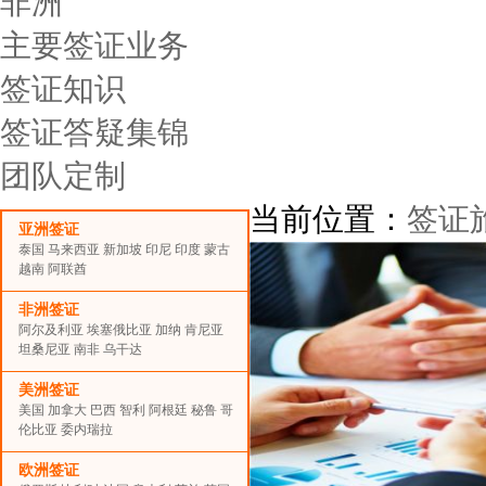
非洲
主要签证业务
签证知识
签证答疑集锦
团队定制
当前位置：
签证
亚洲签证
泰国
马来西亚
新加坡
印尼
印度
蒙古
越南
阿联酋
非洲签证
阿尔及利亚
埃塞俄比亚
加纳
肯尼亚
坦桑尼亚
南非
乌干达
美洲签证
美国
加拿大
巴西
智利
阿根廷
秘鲁
哥
伦比亚
委内瑞拉
欧洲签证