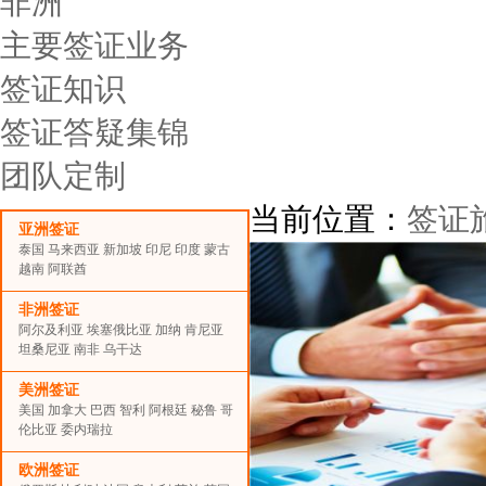
非洲
主要签证业务
签证知识
签证答疑集锦
团队定制
当前位置：
签证
亚洲签证
泰国
马来西亚
新加坡
印尼
印度
蒙古
越南
阿联酋
非洲签证
阿尔及利亚
埃塞俄比亚
加纳
肯尼亚
坦桑尼亚
南非
乌干达
美洲签证
美国
加拿大
巴西
智利
阿根廷
秘鲁
哥
伦比亚
委内瑞拉
欧洲签证