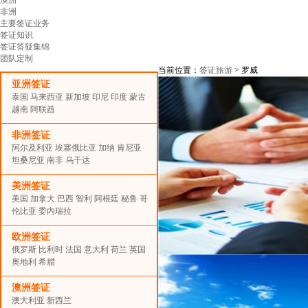
非洲
主要签证业务
签证知识
签证答疑集锦
团队定制
当前位置：
签证旅游
> 罗威
亚洲签证
泰国
马来西亚
新加坡
印尼
印度
蒙古
越南
阿联酋
非洲签证
阿尔及利亚
埃塞俄比亚
加纳
肯尼亚
坦桑尼亚
南非
乌干达
美洲签证
美国
加拿大
巴西
智利
阿根廷
秘鲁
哥
伦比亚
委内瑞拉
欧洲签证
俄罗斯
比利时
法国
意大利
荷兰
英国
奥地利
希腊
澳洲签证
澳大利亚
新西兰