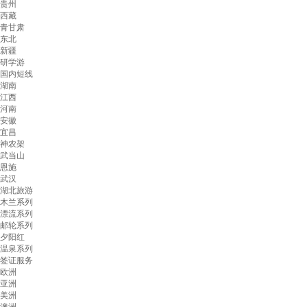
贵州
西藏
青甘肃
东北
新疆
研学游
国内短线
湖南
江西
河南
安徽
宜昌
神农架
武当山
恩施
武汉
湖北旅游
木兰系列
漂流系列
邮轮系列
夕阳红
温泉系列
签证服务
欧洲
亚洲
美洲
澳洲