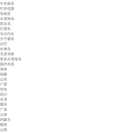
中东南非
打折优惠
东南亚
出境海岛
普吉岛
巴厘岛
马尔代夫
天宁塞班
沙巴
长滩岛
毛里求斯
更多出境海岛
国内长线
海南
福建
山东
广西
华东
四川
京津
重庆
广东
云南
内蒙古
陕西
山西