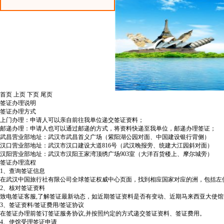
首页
上页
下页
尾页
签证办理说明
签证办理方式
上门办理：申请人可以亲自前往我单位递交签证资料；
邮递办理：申请人也可以通过邮递的方式，将资料快递至我单位，邮递办理签证；
武昌营业部地址：武汉市武昌首义广场（紫阳湖公园对面、中国建设银行背侧）
汉口营业部地址：武汉市汉口建设大道816号（武汉晚报旁、统建大江园斜对面）
汉阳营业部地址：武汉市汉阳王家湾顶绣广场903室（大洋百货楼上、摩尔城旁）
签证办理流程
1、查询签证信息
在武汉中国旅行社有限公司全球签证权威中心页面，找到相应国家对应的洲，包括左
2、核对签证资料
致电签证客服,了解签证最新动态，如近期签证资料是否有变动、近期马来西亚大使
3、签证资料/签证费用/签证协议
在签证办理前签订签证服务协议,并按照约定的方式递交签证资料、签证费用。
4、使馆受理签证申请