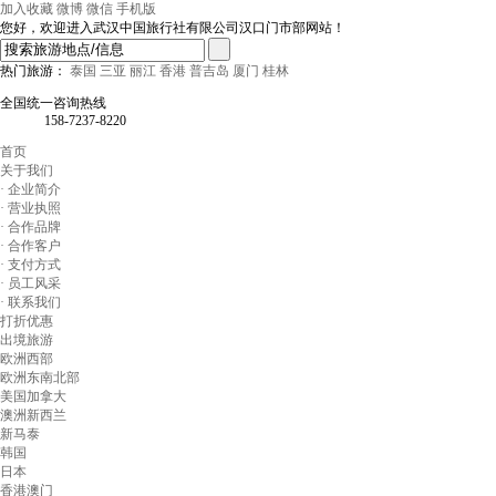
加入收藏
微博
微信
手机版
您好，欢迎进入武汉中国旅行社有限公司汉口门市部网站！
热门旅游：
泰国
三亚
丽江
香港
普吉岛
厦门
桂林
全国统一咨询热线
158-7237-8220
首页
关于我们
· 企业简介
· 营业执照
· 合作品牌
· 合作客户
· 支付方式
· 员工风采
· 联系我们
打折优惠
出境旅游
欧洲西部
欧洲东南北部
美国加拿大
澳洲新西兰
新马泰
韩国
日本
香港澳门