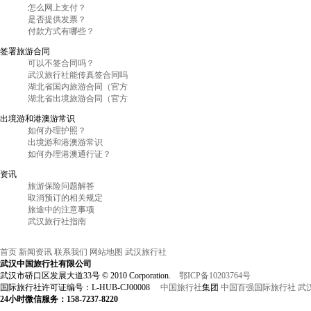
怎么网上支付？
是否提供发票？
付款方式有哪些？
签署旅游合同
可以不签合同吗？
武汉旅行社能传真签合同吗
湖北省国内旅游合同（官方
湖北省出境旅游合同（官方
出境游和港澳游常识
如何办理护照？
出境游和港澳游常识
如何办理港澳通行证？
资讯
旅游保险问题解答
取消预订的相关规定
旅途中的注意事项
武汉旅行社指南
首页
新闻资讯
联系我们
网站地图
武汉旅行社
武汉中国旅行社
有限公司
武汉市硚口区发展大道33号
©
2010 Corporation.
鄂ICP备10203764号
国际旅行社许可证编号：L-HUB-CJ00008
中国旅行社
集团
中国百强国际旅行社
武
24小时
微信
服务：158-7237-8220