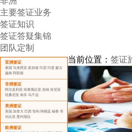
非洲
主要签证业务
签证知识
签证答疑集锦
团队定制
当前位置：
签证
亚洲签证
泰国
马来西亚
新加坡
印尼
印度
蒙古
越南
阿联酋
非洲签证
阿尔及利亚
埃塞俄比亚
加纳
肯尼亚
坦桑尼亚
南非
乌干达
美洲签证
美国
加拿大
巴西
智利
阿根廷
秘鲁
哥
伦比亚
委内瑞拉
欧洲签证