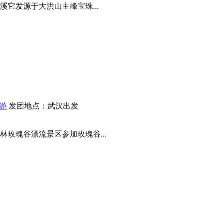
它发源于大洪山主峰宝珠...
日游
发团地点：武汉出发
玫瑰谷漂流景区参加玫瑰谷...