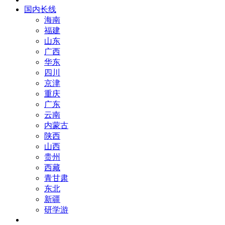
国内长线
海南
福建
山东
广西
华东
四川
京津
重庆
广东
云南
内蒙古
陕西
山西
贵州
西藏
青甘肃
东北
新疆
研学游