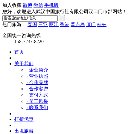
加入收藏
微博
微信
手机版
您好，欢迎进入武汉中国旅行社有限公司汉口门市部网站！
热门旅游：
泰国
三亚
丽江
香港
普吉岛
厦门
桂林
全国统一咨询热线
158-7237-8220
首页
关于我们
· 企业简介
· 营业执照
· 合作品牌
· 合作客户
· 支付方式
· 员工风采
· 联系我们
打折优惠
出境旅游