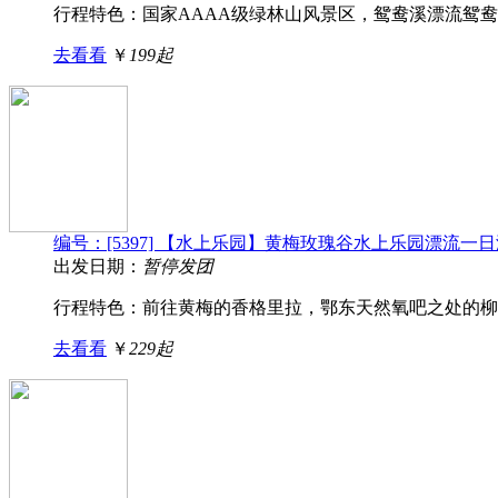
行程特色：国家AAAA级绿林山风景区，鸳鸯溪漂流鸳鸯溪
去看看
￥
199起
编号：[5397] 【水上乐园】黄梅玫瑰谷水上乐园漂流一
出发日期：
暂停发团
行程特色：前往黄梅的香格里拉，鄂东天然氧吧之处的柳林
去看看
￥
229起