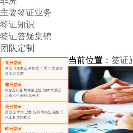
非洲
主要签证业务
签证知识
签证答疑集锦
团队定制
当前位置：
签证
亚洲签证
泰国
马来西亚
新加坡
印尼
印度
蒙古
越南
阿联酋
非洲签证
阿尔及利亚
埃塞俄比亚
加纳
肯尼亚
坦桑尼亚
南非
乌干达
美洲签证
美国
加拿大
巴西
智利
阿根廷
秘鲁
哥
伦比亚
委内瑞拉
欧洲签证