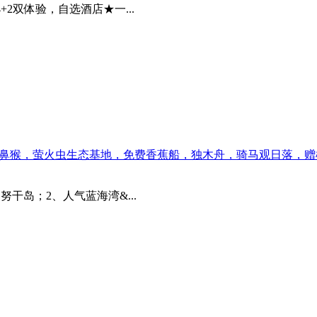
2双体验，自选酒店★一...
探秘长鼻猴，萤火虫生态基地，免费香蕉船，独木舟，骑马观日落，赠
干岛；2、人气蓝海湾&...