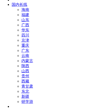
国内长线
海南
福建
山东
广西
华东
四川
京津
重庆
广东
云南
内蒙古
陕西
山西
贵州
西藏
青甘肃
东北
新疆
研学游