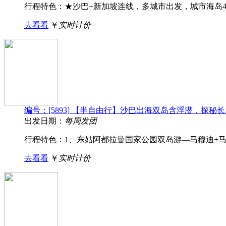
行程特色：★沙巴+新加坡连线，多城市出发，城市海岛4+
去看看
￥
实时计价
编号：[5893] 【半自由行】沙巴出海双岛含浮潜，
出发日期：
每周发团
行程特色：1、东姑阿都拉曼国家公园双岛游—马穆迪+马努
去看看
￥
实时计价