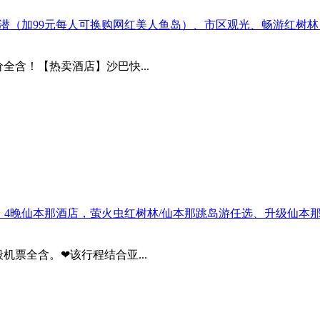
含浮潜（加99元每人可换购网红美人鱼岛）、市区观光、畅游红树
全含！【热卖酒店】沙巴快...
酒店，4晚仙本那酒店，萤火虫红树林/仙本那跳岛游任选、升级仙本
票全含。❤该行程结合亚...