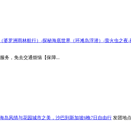
马逊”（婆罗洲雨林航行）-探秘海底世界（环滩岛浮潜）-萤火虫之夜
务，免去交通烦恼【保障...
双享海岛风情与花园城市之美，沙巴到新加坡6晚7日自由行
发团地