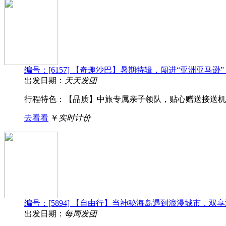
编号：[6157] 【奇趣沙巴】暑期特辑，闯进“亚洲亚
出发日期：
天天发团
行程特色： 【品质】中旅专属亲子领队，贴心赠送接送机服
去看看
￥
实时计价
编号：[5894] 【自由行】当神秘海岛遇到浪漫城市，
出发日期：
每周发团