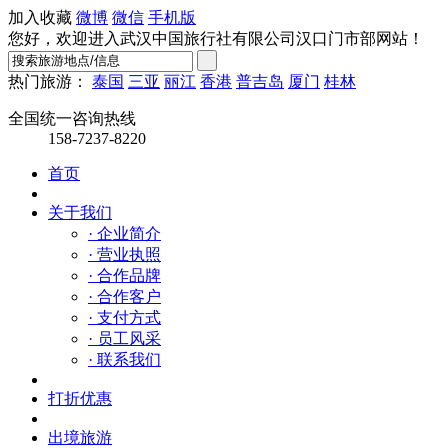
加入收藏
微博
微信
手机版
您好，欢迎进入武汉中国旅行社有限公司汉口门市部网站！
热门旅游：
泰国
三亚
丽江
香港
普吉岛
厦门
桂林
全国统一咨询热线
158-7237-8220
首页
关于我们
· 企业简介
· 营业执照
· 合作品牌
· 合作客户
· 支付方式
· 员工风采
· 联系我们
打折优惠
出境旅游