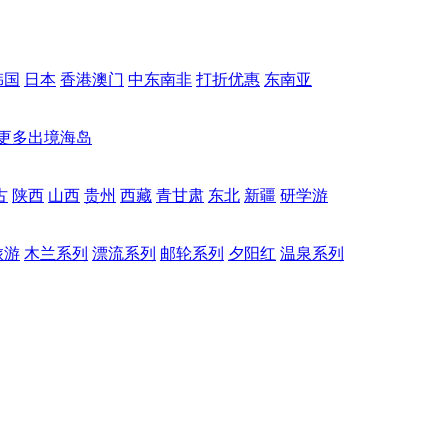
韩国
日本
香港澳门
中东南非
打折优惠
东南亚
更多出境海岛
古
陕西
山西
贵州
西藏
青甘肃
东北
新疆
研学游
旅游
木兰系列
漂流系列
邮轮系列
夕阳红
温泉系列