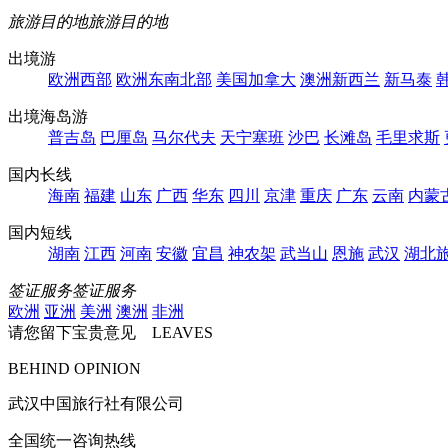
旅游目的地
旅游目的地
出境游
欧洲西部
欧洲东南北部
美国加拿大
澳洲新西兰
新马泰
出境海岛游
普吉岛
巴厘岛
马尔代夫
天宁塞班
沙巴
长滩岛
毛里求斯
国内长线
海南
福建
山东
广西
华东
四川
京津
重庆
广东
云南
内蒙
国内短线
湖南
江西
河南
安徽
宜昌
神农架
武当山
恩施
武汉
湖北
签证服务
签证服务
欧洲
亚洲
美洲
澳洲
非洲
请您留下宝贵意见 LEAVES
BEHIND OPINION
武汉中国旅行社有限公司
全国统一咨询热线