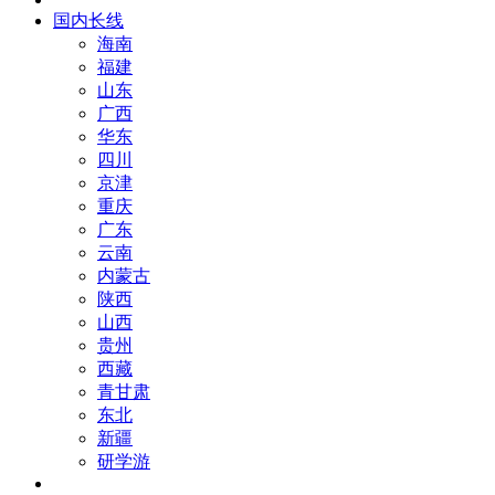
国内长线
海南
福建
山东
广西
华东
四川
京津
重庆
广东
云南
内蒙古
陕西
山西
贵州
西藏
青甘肃
东北
新疆
研学游