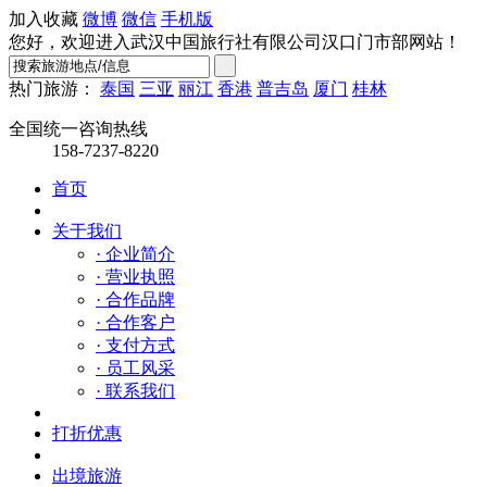
加入收藏
微博
微信
手机版
您好，欢迎进入武汉中国旅行社有限公司汉口门市部网站！
热门旅游：
泰国
三亚
丽江
香港
普吉岛
厦门
桂林
全国统一咨询热线
158-7237-8220
首页
关于我们
· 企业简介
· 营业执照
· 合作品牌
· 合作客户
· 支付方式
· 员工风采
· 联系我们
打折优惠
出境旅游