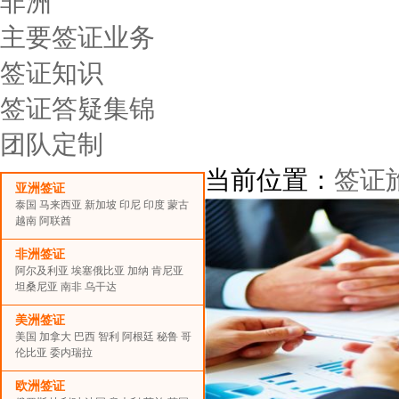
非洲
主要签证业务
签证知识
签证答疑集锦
团队定制
当前位置：
签证
亚洲签证
泰国
马来西亚
新加坡
印尼
印度
蒙古
越南
阿联酋
非洲签证
阿尔及利亚
埃塞俄比亚
加纳
肯尼亚
坦桑尼亚
南非
乌干达
美洲签证
美国
加拿大
巴西
智利
阿根廷
秘鲁
哥
伦比亚
委内瑞拉
欧洲签证