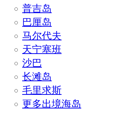
普吉岛
巴厘岛
马尔代夫
天宁塞班
沙巴
长滩岛
毛里求斯
更多出境海岛