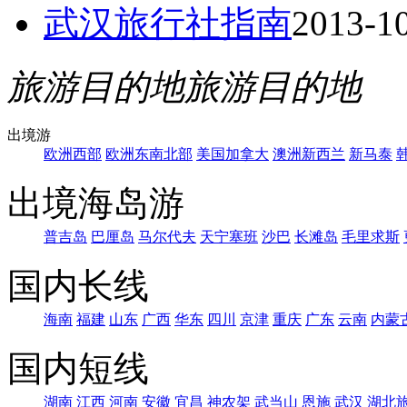
武汉旅行社指南
2013-1
旅游目的地
旅游目的地
出境游
欧洲西部
欧洲东南北部
美国加拿大
澳洲新西兰
新马泰
出境海岛游
普吉岛
巴厘岛
马尔代夫
天宁塞班
沙巴
长滩岛
毛里求斯
国内长线
海南
福建
山东
广西
华东
四川
京津
重庆
广东
云南
内蒙
国内短线
湖南
江西
河南
安徽
宜昌
神农架
武当山
恩施
武汉
湖北