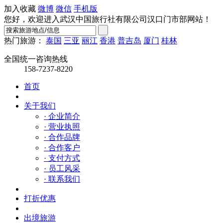
加入收藏
微博
微信
手机版
您好，欢迎进入武汉中国旅行社有限公司汉口门市部网站！
热门旅游：
泰国
三亚
丽江
香港
普吉岛
厦门
桂林
全国统一咨询热线
158-7237-8220
首页
关于我们
· 企业简介
· 营业执照
· 合作品牌
· 合作客户
· 支付方式
· 员工风采
· 联系我们
打折优惠
出境旅游