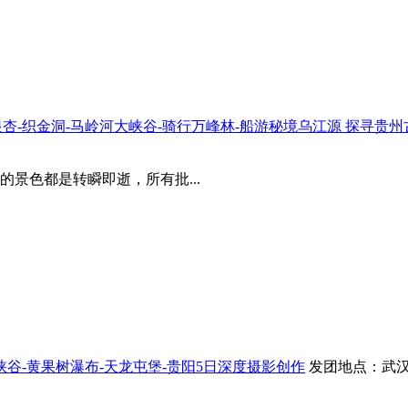
乐银杏-织金洞-马岭河大峡谷-骑行万峰林-船游秘境乌江源 探寻贵
景色都是转瞬即逝，所有批...
大峡谷-黄果树瀑布-天龙屯堡-贵阳5日深度摄影创作
发团地点：武