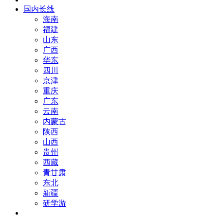
国内长线
海南
福建
山东
广西
华东
四川
京津
重庆
广东
云南
内蒙古
陕西
山西
贵州
西藏
青甘肃
东北
新疆
研学游