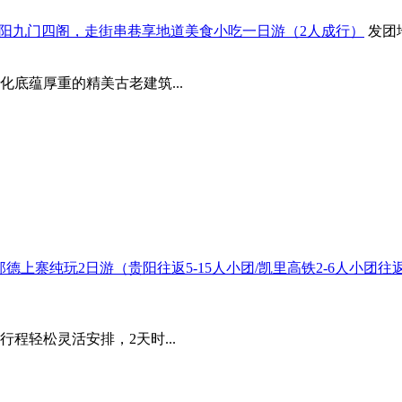
老贵阳九门四阁，走街串巷享地道美食小吃一日游（2人成行）
发团
底蕴厚重的精美古老建筑...
+郎德上寨纯玩2日游（贵阳往返5-15人小团/凯里高铁2-6人小
程轻松灵活安排，2天时...