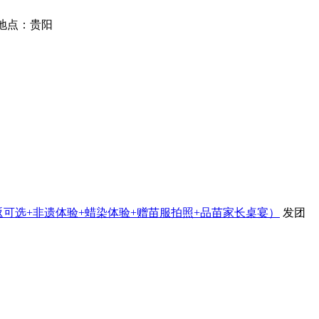
地点：贵阳
团往返可选+非遗体验+蜡染体验+赠苗服拍照+品苗家长桌宴）
发团