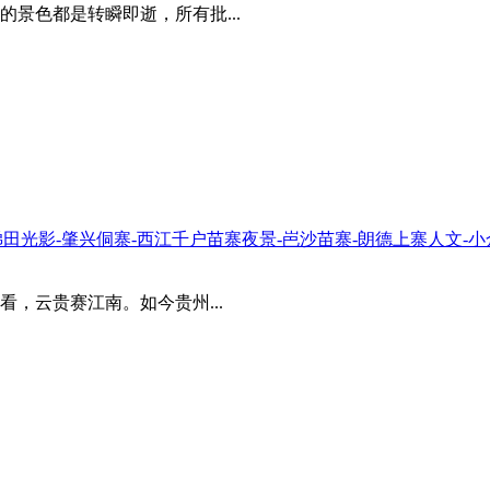
景色都是转瞬即逝，所有批...
榜梯田光影-肇兴侗寨-西江千户苗寨夜景-岜沙苗寨-朗德上寨人文-
，云贵赛江南。如今贵州...