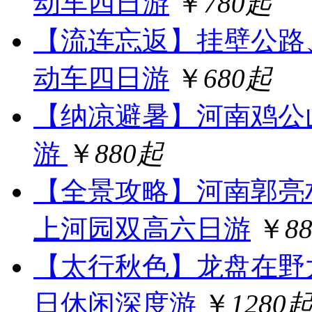
动车四日游
￥
780起
【流连忘返】挂壁公路
动车四日游
￥
680起
【纳凉避暑】河南鸡公
游
￥
880起
【全景攻略】河南郭亮
上河园双高六日游
￥
8
【太行秋色】龙盘在野
日休闲深度游
￥
1280