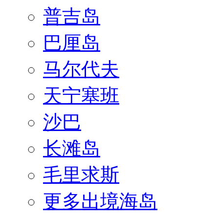
普吉岛
巴厘岛
马尔代夫
天宁塞班
沙巴
长滩岛
毛里求斯
更多出境海岛