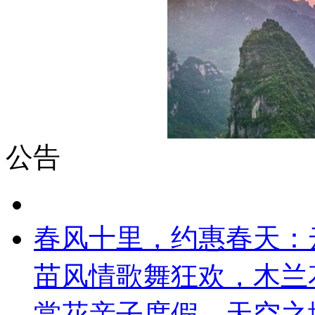
公告
春风十里，约惠春天：
苗风情歌舞狂欢，木兰
赏花亲子度假，天空之