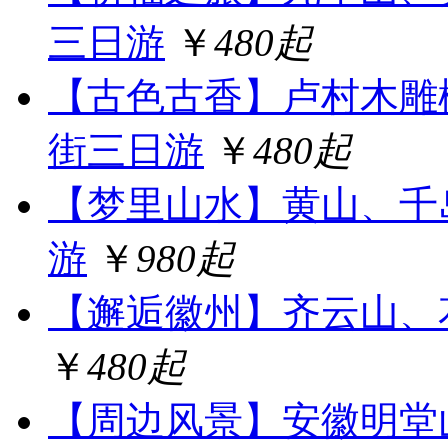
三日游
￥
480起
【古色古香】卢村木雕
街三日游
￥
480起
【梦里山水】黄山、千
游
￥
980起
【邂逅徽州】齐云山、
￥
480起
【周边风景】安徽明堂