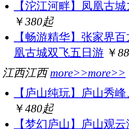
【沱江河畔】凤凰古城
￥
380起
【畅游精华】张家界百
凰古城双飞五日游
￥
8
江西
江西
more>>
more>>
【庐山纯玩】庐山秀峰
￥
480起
【梦幻庐山】庐山观云