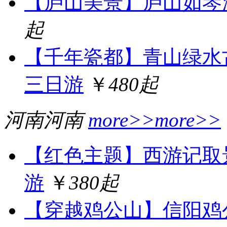
【庐山美景】庐山如琴
起
【千年瓷都】青山绿水
三日游
￥
480起
河南
河南
more>>
more>>
【红色主题】西游记取
游
￥
380起
【穿越鸡公山】信阳鸡