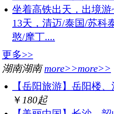
坐着高铁出天，出境游~
13天，清迈/泰国/苏科
憨/摩丁....
更多>>
湖南
湖南
more>>
more>>
【岳阳旅游】岳阳楼、
￥
180起
【美丽中国】长沙、韶