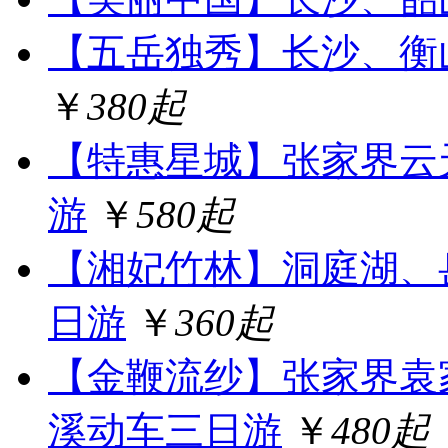
【五岳独秀】长沙、衡
￥
380起
【特惠星城】张家界云
游
￥
580起
【湘妃竹林】洞庭湖、
日游
￥
360起
【金鞭流纱】张家界袁
溪动车三日游
￥
480起