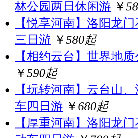
林公园两日休闲游
￥
5
【悦享河南】洛阳龙门
三日游
￥
580起
【相约云台】世界地质
￥
590起
【玩转河南】云台山、
车四日游
￥
680起
【厚重河南】洛阳龙门