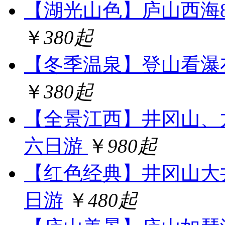
【湖光山色】庐山西海
￥
380起
【冬季温泉】登山看瀑
￥
380起
【全景江西】井冈山、
六日游
￥
980起
【红色经典】井冈山大
日游
￥
480起