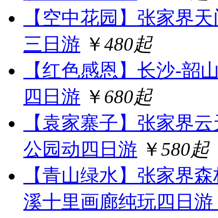
【空中花园】张家界天
三日游
￥
480起
【红色感恩】长沙-韶
四日游
￥
680起
【袁家寨子】张家界云
公园动四日游
￥
580起
【青山绿水】张家界森
溪十里画廊纯玩四日游