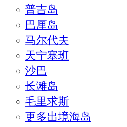
普吉岛
巴厘岛
马尔代夫
天宁塞班
沙巴
长滩岛
毛里求斯
更多出境海岛