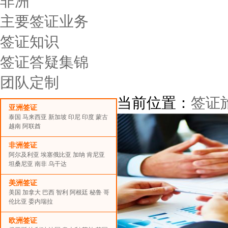
非洲
主要签证业务
签证知识
签证答疑集锦
团队定制
当前位置：
签证
亚洲签证
泰国
马来西亚
新加坡
印尼
印度
蒙古
越南
阿联酋
非洲签证
阿尔及利亚
埃塞俄比亚
加纳
肯尼亚
坦桑尼亚
南非
乌干达
美洲签证
美国
加拿大
巴西
智利
阿根廷
秘鲁
哥
伦比亚
委内瑞拉
欧洲签证