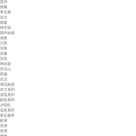
贵州
西藏
青甘肃
东北
新疆
研学游
国内短线
湖南
江西
河南
安徽
宜昌
神农架
武当山
恩施
武汉
湖北旅游
木兰系列
漂流系列
邮轮系列
夕阳红
温泉系列
签证服务
欧洲
亚洲
美洲
澳洲