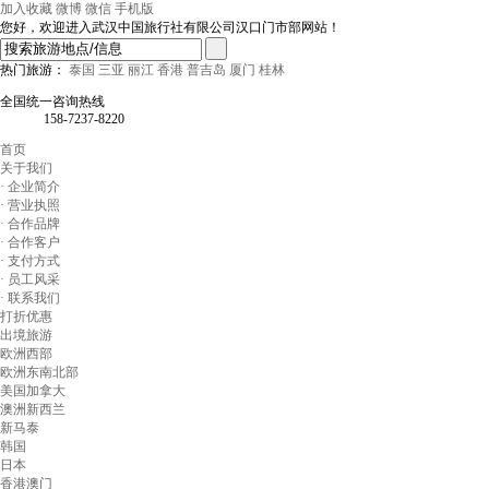
加入收藏
微博
微信
手机版
您好，欢迎进入武汉中国旅行社有限公司汉口门市部网站！
热门旅游：
泰国
三亚
丽江
香港
普吉岛
厦门
桂林
全国统一咨询热线
158-7237-8220
首页
关于我们
· 企业简介
· 营业执照
· 合作品牌
· 合作客户
· 支付方式
· 员工风采
· 联系我们
打折优惠
出境旅游
欧洲西部
欧洲东南北部
美国加拿大
澳洲新西兰
新马泰
韩国
日本
香港澳门