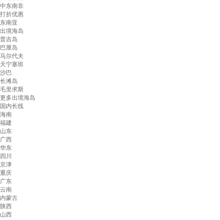
中东南非
打折优惠
东南亚
出境海岛
普吉岛
巴厘岛
马尔代夫
天宁塞班
沙巴
长滩岛
毛里求斯
更多出境海岛
国内长线
海南
福建
山东
广西
华东
四川
京津
重庆
广东
云南
内蒙古
陕西
山西