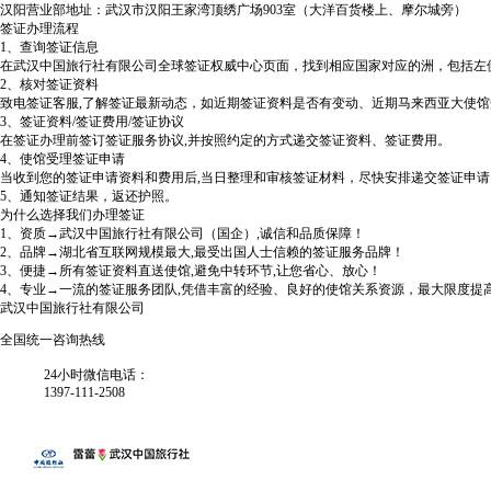
汉阳营业部地址：武汉市汉阳王家湾顶绣广场903室（大洋百货楼上、摩尔城旁）
签证办理流程
1、查询签证信息
在武汉中国旅行社有限公司全球签证权威中心页面，找到相应国家对应的洲，包括左
2、核对签证资料
致电签证客服,了解签证最新动态，如近期签证资料是否有变动、近期马来西亚大使
3、签证资料/签证费用/签证协议
在签证办理前签订签证服务协议,并按照约定的方式递交签证资料、签证费用。
4、使馆受理签证申请
当收到您的签证申请资料和费用后,当日整理和审核签证材料，尽快安排递交签证申请
5、通知签证结果，返还护照。
为什么选择我们办理签证
1、资质→武汉中国旅行社有限公司（国企）,诚信和品质保障！
2、品牌→湖北省互联网规模最大,最受出国人士信赖的签证服务品牌！
3、便捷→所有签证资料直送使馆,避免中转环节,让您省心、放心！
4、专业→一流的签证服务团队,凭借丰富的经验、良好的使馆关系资源，最大限度提
武汉中国旅行社有限公司
全国统一咨询热线
24小时微信电话：
1397-111-2508