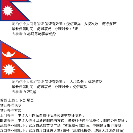
尼泊尔个人商务签证
签证有效期：
使馆审批
入境次数：
商务签证
最长停留时间：
使馆审批
办理时长：
7天
去看看
￥
电话咨询享最低价
尼泊尔个人旅游签证
签证有效期：
入境次数：
旅游签证
最长停留时间：
使馆审批
办理时长：
使馆审批
去看看
￥
280起
首页
上页
1
下页
尾页
签证办理说明
签证办理方式
上门办理：申请人可以亲自前往我单位递交签证资料；
邮递办理：申请人也可以通过邮递的方式，将资料快递至我单位，邮递办理签证；
武昌营业部地址：武汉市武昌首义广场（紫阳湖公园对面、中国建设银行背侧）
汉口营业部地址：武汉市汉口建设大道816号（武汉晚报旁、统建大江园斜对面）