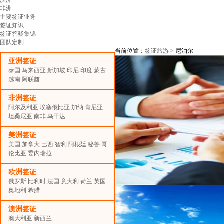
非洲
主要签证业务
签证知识
签证答疑集锦
团队定制
当前位置：
签证旅游
> 尼泊尔
亚洲签证
泰国
马来西亚
新加坡
印尼
印度
蒙古
越南
阿联酋
非洲签证
阿尔及利亚
埃塞俄比亚
加纳
肯尼亚
坦桑尼亚
南非
乌干达
美洲签证
美国
加拿大
巴西
智利
阿根廷
秘鲁
哥
伦比亚
委内瑞拉
欧洲签证
俄罗斯
比利时
法国
意大利
荷兰
英国
奥地利
希腊
澳洲签证
澳大利亚
新西兰