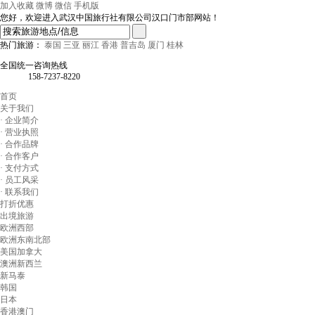
加入收藏
微博
微信
手机版
您好，欢迎进入武汉中国旅行社有限公司汉口门市部网站！
热门旅游：
泰国
三亚
丽江
香港
普吉岛
厦门
桂林
全国统一咨询热线
158-7237-8220
首页
关于我们
· 企业简介
· 营业执照
· 合作品牌
· 合作客户
· 支付方式
· 员工风采
· 联系我们
打折优惠
出境旅游
欧洲西部
欧洲东南北部
美国加拿大
澳洲新西兰
新马泰
韩国
日本
香港澳门