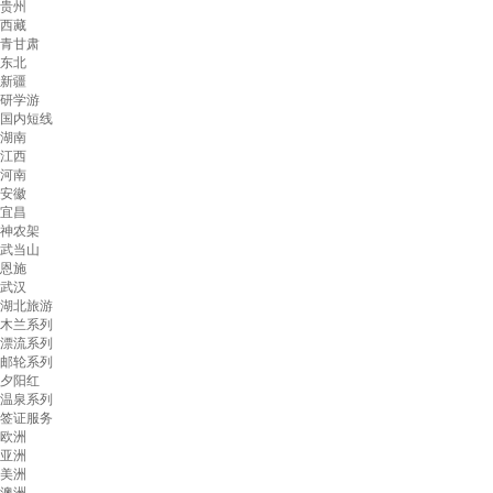
贵州
西藏
青甘肃
东北
新疆
研学游
国内短线
湖南
江西
河南
安徽
宜昌
神农架
武当山
恩施
武汉
湖北旅游
木兰系列
漂流系列
邮轮系列
夕阳红
温泉系列
签证服务
欧洲
亚洲
美洲
澳洲