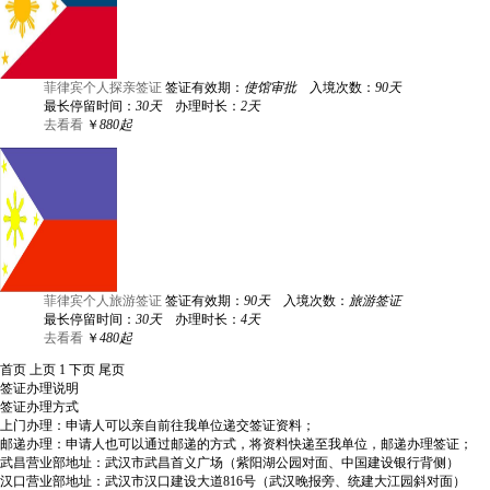
菲律宾个人探亲签证
签证有效期：
使馆审批
入境次数：
90天
最长停留时间：
30天
办理时长：
2天
去看看
￥
880起
菲律宾个人旅游签证
签证有效期：
90天
入境次数：
旅游签证
最长停留时间：
30天
办理时长：
4天
去看看
￥
480起
首页
上页
1
下页
尾页
签证办理说明
签证办理方式
上门办理：申请人可以亲自前往我单位递交签证资料；
邮递办理：申请人也可以通过邮递的方式，将资料快递至我单位，邮递办理签证；
武昌营业部地址：武汉市武昌首义广场（紫阳湖公园对面、中国建设银行背侧）
汉口营业部地址：武汉市汉口建设大道816号（武汉晚报旁、统建大江园斜对面）