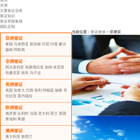
非洲
主要签证业务
签证知识
签证答疑集锦
团队定制
当前位置：
签证旅游
> 菲律宾
亚洲签证
泰国
马来西亚
新加坡
印尼
印度
蒙古
越南
阿联酋
非洲签证
阿尔及利亚
埃塞俄比亚
加纳
肯尼亚
坦桑尼亚
南非
乌干达
美洲签证
美国
加拿大
巴西
智利
阿根廷
秘鲁
哥
伦比亚
委内瑞拉
欧洲签证
俄罗斯
比利时
法国
意大利
荷兰
英国
奥地利
希腊
澳洲签证
澳大利亚
新西兰