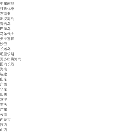
中东南非
打折优惠
东南亚
出境海岛
普吉岛
巴厘岛
马尔代夫
天宁塞班
沙巴
长滩岛
毛里求斯
更多出境海岛
国内长线
海南
福建
山东
广西
华东
四川
京津
重庆
广东
云南
内蒙古
陕西
山西