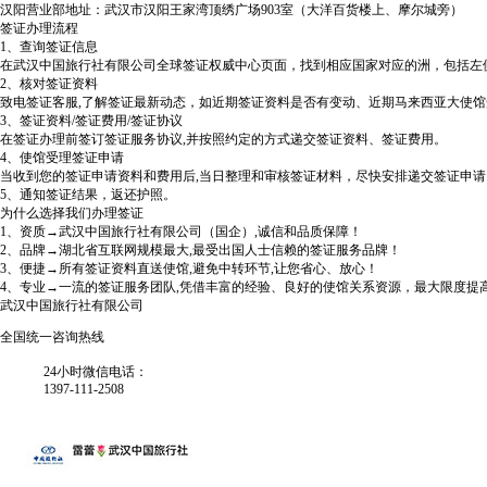
汉阳营业部地址：武汉市汉阳王家湾顶绣广场903室（大洋百货楼上、摩尔城旁）
签证办理流程
1、查询签证信息
在武汉中国旅行社有限公司全球签证权威中心页面，找到相应国家对应的洲，包括左
2、核对签证资料
致电签证客服,了解签证最新动态，如近期签证资料是否有变动、近期马来西亚大使
3、签证资料/签证费用/签证协议
在签证办理前签订签证服务协议,并按照约定的方式递交签证资料、签证费用。
4、使馆受理签证申请
当收到您的签证申请资料和费用后,当日整理和审核签证材料，尽快安排递交签证申请
5、通知签证结果，返还护照。
为什么选择我们办理签证
1、资质→武汉中国旅行社有限公司（国企）,诚信和品质保障！
2、品牌→湖北省互联网规模最大,最受出国人士信赖的签证服务品牌！
3、便捷→所有签证资料直送使馆,避免中转环节,让您省心、放心！
4、专业→一流的签证服务团队,凭借丰富的经验、良好的使馆关系资源，最大限度提
武汉中国旅行社有限公司
全国统一咨询热线
24小时微信电话：
1397-111-2508