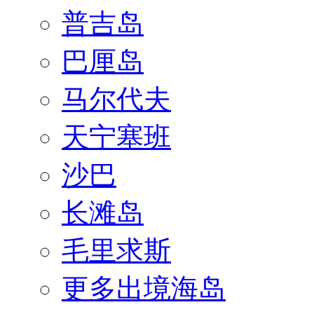
普吉岛
巴厘岛
马尔代夫
天宁塞班
沙巴
长滩岛
毛里求斯
更多出境海岛