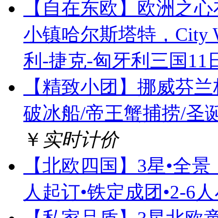
【自在东欧】欧洲之心
小镇哈尔斯塔特，City
利-捷克-匈牙利三国1
【精致小团】挪威芬兰极
破冰船/帝王蟹捕捞/圣
￥
实时计价
【北欧四国】3星•全景
人起订•铁定成团•2-6