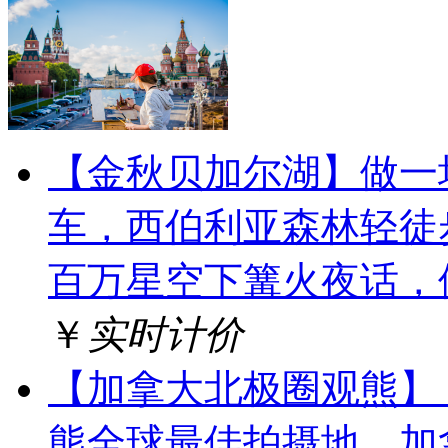
【金秋贝加尔湖】做一
车，西伯利亚森林轻徒
百万星空下篝火夜话，
￥
实时计价
【加拿大北极圈观熊】
熊全球最佳拍摄地，加