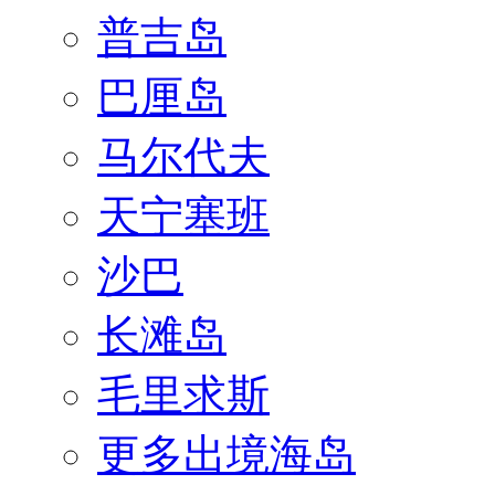
普吉岛
巴厘岛
马尔代夫
天宁塞班
沙巴
长滩岛
毛里求斯
更多出境海岛