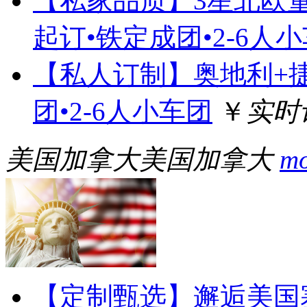
【私家品质】3星北欧童话
起订•铁定成团•2-6人
【私人订制】奥地利+捷
团•2-6人小车团
￥
实时
美国加拿大
美国加拿大
m
【定制甄选】邂逅美国