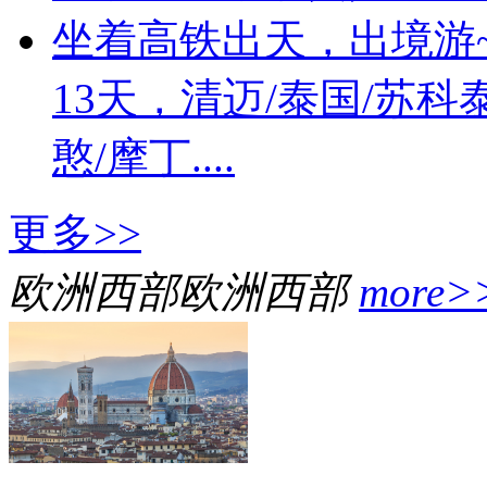
坐着高铁出天，出境游~
13天，清迈/泰国/苏科
憨/摩丁....
更多>>
欧洲西部
欧洲西部
more>