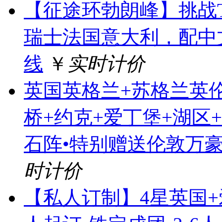
【征途环勃朗峰】挑战
瑞士法国意大利，配中
线
￥
实时计价
英国英格兰+苏格兰英伦
桥+约克+爱丁堡+湖区
石阵•特别赠送伦敦万豪
时计价
【私人订制】4星英国+