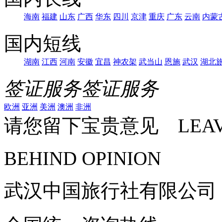
海南
福建
山东
广西
华东
四川
京津
重庆
广东
云南
内蒙
国内短线
湖南
江西
河南
安徽
宜昌
神农架
武当山
恩施
武汉
湖北
签证服务
签证服务
欧洲
亚洲
美洲
澳洲
非洲
请您留下宝贵意见 LEAV
BEHIND OPINION
武汉中国旅行社有限公司