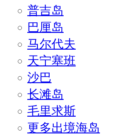
普吉岛
巴厘岛
马尔代夫
天宁塞班
沙巴
长滩岛
毛里求斯
更多出境海岛