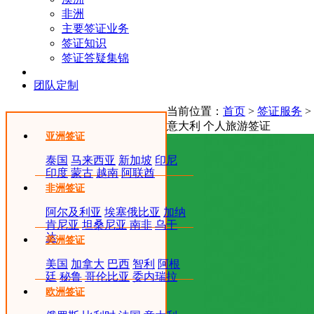
非洲
主要签证业务
签证知识
签证答疑集锦
团队定制
当前位置：
首页
>
签证服务
>
意大利 个人旅游签证
亚洲签证
泰国
马来西亚
新加坡
印尼
印度
蒙古
越南
阿联酋
非洲签证
阿尔及利亚
埃塞俄比亚
加纳
肯尼亚
坦桑尼亚
南非
乌干
达
美洲签证
美国
加拿大
巴西
智利
阿根
廷
秘鲁
哥伦比亚
委内瑞拉
欧洲签证