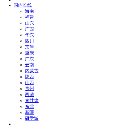
国内长线
海南
福建
山东
广西
华东
四川
京津
重庆
广东
云南
内蒙古
陕西
山西
贵州
西藏
青甘肃
东北
新疆
研学游