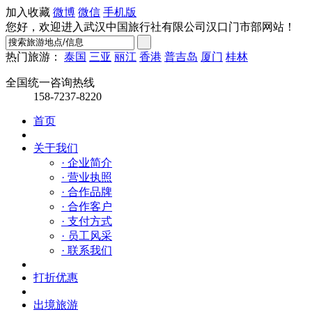
加入收藏
微博
微信
手机版
您好，欢迎进入武汉中国旅行社有限公司汉口门市部网站！
热门旅游：
泰国
三亚
丽江
香港
普吉岛
厦门
桂林
全国统一咨询热线
158-7237-8220
首页
关于我们
· 企业简介
· 营业执照
· 合作品牌
· 合作客户
· 支付方式
· 员工风采
· 联系我们
打折优惠
出境旅游